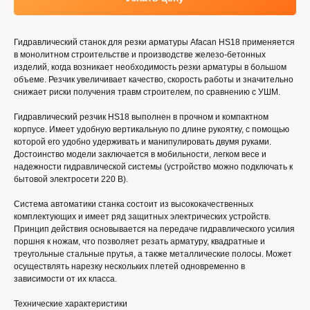
Гидравлический станок для резки арматуры Afacan HS18 применяется
в монолитном строительстве и производстве железо-бетонных
изделий, когда возникает необходимость резки арматуры в большом
объеме. Резчик увеличивает качество, скорость работы и значительно
снижает риски получения травм строителем, по сравнению с УШМ.
Гидравлический резчик HS18 выполнен в прочном и компактном
корпусе. Имеет удобную вертикальную по длине рукоятку, с помощью
которой его удобно удерживать и манипулировать двумя руками.
Достоинство модели заключается в мобильности, легком весе и
надежности гидравлической системы (устройство можно подключать к
бытовой электросети 220 В).
Система автоматики станка состоит из высококачественных
комплектующих и имеет ряд защитных электрических устройств.
Принцип действия основывается на передаче гидравлического усилия
поршня к ножам, что позволяет резать арматуру, квадратные и
треугольные стальные прутья, а также металлические полосы. Может
осуществлять нарезку нескольких плетей одновременно в
зависимости от их класса.
Технические характеристики