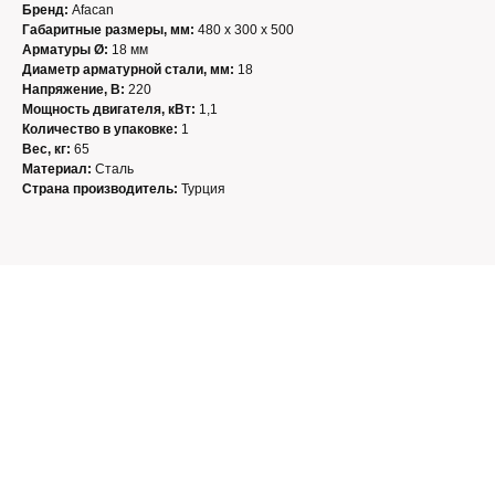
Бренд:
Afacan
Габаритные размеры, мм:
480 х 300 х 500
Арматуры Ø:
18 мм
Диаметр арматурной стали, мм:
18
Напряжение, В:
220
Мощность двигателя, кВт:
1,1
Количество в упаковке:
1
Вес, кг:
65
Материал:
Сталь
Страна производитель:
Турция
Контакты
+7 (8652) 38-06-78
+7 962 45-24-238
monolittorg@mail.ru
г. Ставрополь, ул.5-я Промышленная, 9