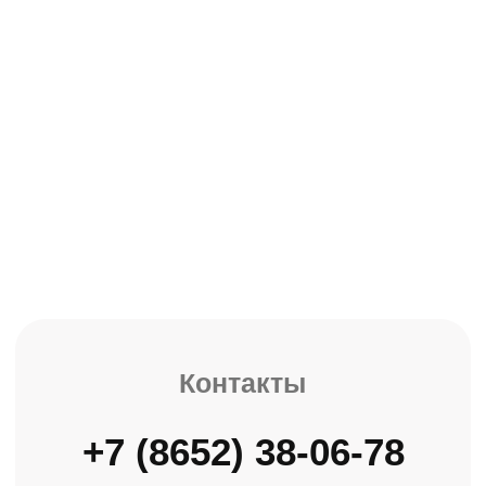
С 9-ти до 17.00 без перерыва,
Сб-Вс выходной
ОБОРУДОВАНИЕ ДЛЯ МОНОЛИТНОГО
СТРОИТЕЛЬСТВА
Главная
Каталог
О компании
Доставка
Контакты
Оптовая продажа стройматериалов с 2007 года
Политика конфиденциальности
Информация на сайте не является
публичной офертой