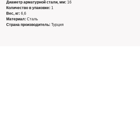
Диаметр арматурной стали, мм:
16
Количество в упаковке:
1
Вес, кг:
6,6
Материал:
Сталь
Страна производитель:
Турция
Контакты
+7 (8652) 38-06-78
+7 962 45-24-238
monolittorg@mail.ru
г. Ставрополь, ул.5-я Промышленная, 9
С 9-ти до 17.00 без перерыва,
Сб-Вс выходной