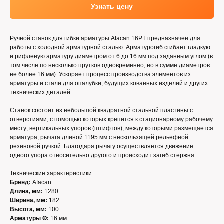
Узнать цену
Ручной станок для гибки арматуры Afacan 16PT предназначен для
работы с холодной арматурной сталью. Арматурогиб сгибает гладкую
и рифленую арматуру диаметром от 6 до 16 мм под заданным углом (в
том числе по несколько прутков одновременно, но в сумме диаметров
не более 16 мм). Ускоряет процесс производства элементов из
арматуры и стали для опалубки, будущих кованных изделий и других
технических деталей.
Станок состоит из небольшой квадратной стальной пластины с
отверстиями, с помощью которых крепится к стационарному рабочему
месту; вертикальных упоров (штифтов), между которыми размещается
арматура; рычага длиной 1195 мм с нескользящей рельефной
резиновой ручкой. Благодаря рычагу осуществляется движение
одного упора относительно другого и происходит загиб стержня.
Технические характеристики
Бренд:
Afacan
Длина, мм:
1280
Ширина, мм:
182
Высота, мм:
100
Арматуры Ø:
16 мм