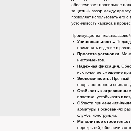
обеспечивает правильное по
защитный зазор между армату
позволяет использовать его с
устойчивость каркаса в проце
Преимущества пластмассовой
Универсальность.
Подходи
применять изделие в разно
Простота установки.
Монт
инструментов.
Надежная фиксация.
Обес
исключая её смещение при 
Экономичность.
Прочный и
опоры повторно и снижает
Стойкость к агрессивным
пластика, устойчивого к во
Области применения
Фунда
арматуры в основаниях раз
службы конструкций.
Монолитное строительст
перекрытий, обеспечивая т