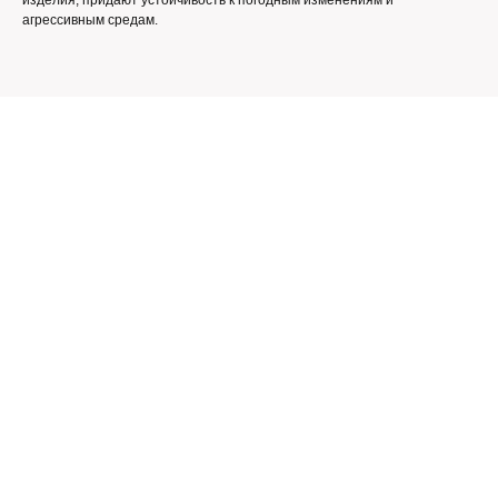
изделия, придают устойчивость к погодным изменениям и
агрессивным средам.
Контакты
+7 (8652) 38-06-78
+7 962 45-24-238
monolittorg@mail.ru
г. Ставрополь, ул.5-я Промышленная, 9
С 9-ти до 17.00 без перерыва,
Сб-Вс выходной