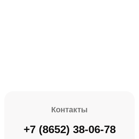
С 9-ти до 17.00 без перерыва,
Сб-Вс выходной
ОБОРУДОВАНИЕ ДЛЯ МОНОЛИТНОГО
СТРОИТЕЛЬСТВА
Главная
Каталог
О компании
Доставка
Контакты
Оптовая продажа стройматериалов с 2007 года
Политика конфиденциальности
Информация на сайте не является
публичной офертой