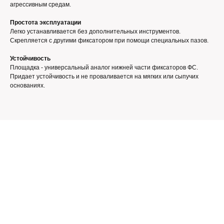
агрессивным средам.
Простота эксплуатации
Легко устанавливается без дополнительных инструментов.
Скрепляется с другими фиксатором при помощи специальных пазов.
Устойчивость
Площадка - универсальный аналог нижней части фиксаторов ФС.
Придает устойчивость и не проваливается на мягких или сыпучих
основаниях.
Контакты
+7 (8652) 38-06-78
+7 962 45-24-238
monolittorg@mail.ru
г. Ставрополь, ул.5-я Промышленная, 9